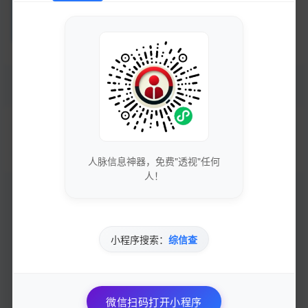
们坚信528卡盟及同类平台将在逆境中寻求机遇，推动整个行业
的健康演变。
阅读进度
0%
上一篇
限时抢购！黑科技购物平台助你快速下单，快手业务秒刷...
下一篇
无畏契约外挂无敌透视自瞄，100%稳定防封神级辅助...
人脉信息神器，免费"透视"任何
人！
点赞
0
评论
0
小程序搜索：
综信查
分享
微信扫码打开小程序
收藏